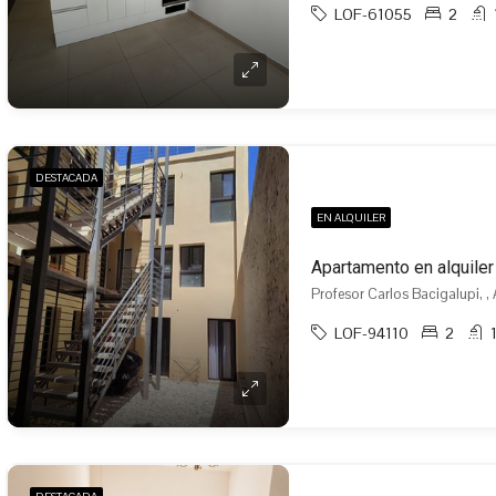
LOF-61055
2
DESTACADA
EN ALQUILER
Apartamento en alquile
Profesor Carlos Bacigalupi, 
LOF-94110
2