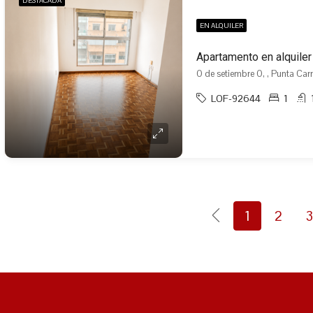
DESTACADA
EN ALQUILER
0 de setiembre 0, , Punta Car
LOF-92644
1
1
2
3