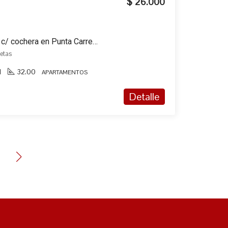
$ 26.000
Apartamento en alquiler c/ cochera en Punta Carretas
retas
1
32.00
APARTAMENTOS
Detalle