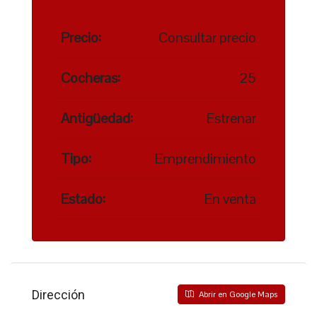
Precio:
Consultar precio
Cocheras:
25
Antigüedad:
Estrenar
Tipo:
Emprendimiento
Estado:
En venta
Dirección
Abrir en Google Maps